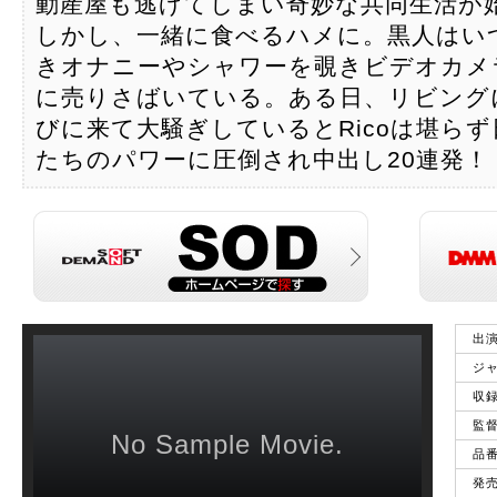
動産屋も逃げてしまい奇妙な共同生活が
しかし、一緒に食べるハメに。黒人はいつ
きオナニーやシャワーを覗きビデオカメ
に売りさばいている。ある日、リビング
びに来て大騒ぎしているとRicoは堪ら
たちのパワーに圧倒され中出し20連発！
出
ジ
収
監
No Sample Movie.
品
発